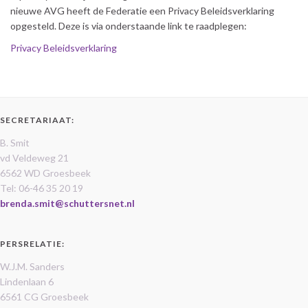
nieuwe AVG heeft de Federatie een Privacy Beleidsverklaring
opgesteld. Deze is via onderstaande link te raadplegen:
Privacy Beleidsverklaring
SECRETARIAAT:
B. Smit
vd Veldeweg 21
6562 WD Groesbeek
Tel: 06-46 35 20 19
brenda.smit@schuttersnet.nl
PERSRELATIE:
W.J.M. Sanders
Lindenlaan 6
6561 CG Groesbeek