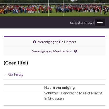
schuttersnet.nl
Togg
navig
Verenigingen De Liemers
Verenigingen Montferland
(Geen titel)
← Ga terug
Naam vereniging
Schutterij Eendracht Maakt Macht
in Groessen