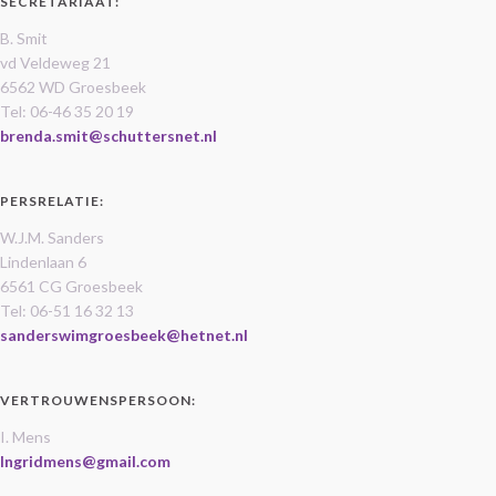
SECRETARIAAT:
B. Smit
vd Veldeweg 21
6562 WD Groesbeek
Tel: 06-46 35 20 19
brenda.smit@schuttersnet.nl
PERSRELATIE:
W.J.M. Sanders
Lindenlaan 6
6561 CG Groesbeek
Tel: 06-51 16 32 13
sanderswimgroesbeek@hetnet.nl
VERTROUWENSPERSOON:
I. Mens
Ingridmens@gmail.com