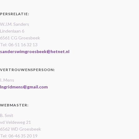
PERSRELATIE:
W.J.M. Sanders
Lindenlaan 6
6561 CG Groesbeek
Tel: 06-51 16 32 13
sanderswimgroesbeek@hetnet.nl
VERTROUWENSPERSOON:
I. Mens
Ingridmens@gmail.com
WEBMASTER:
B. Smit
vd Veldeweg 21
6562 WD Groesbeek
Tel: 06-46 35 20 19