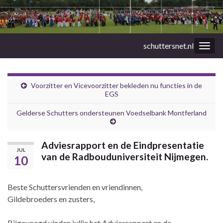
schuttersnet.nl
Togg
navig
Voorzitter en Vicevoorzitter bekleden nu functies in de
EGS
Gelderse Schutters ondersteunen Voedselbank Montferland
Adviesrapport en de Eindpresentatie
JUL
van de Radbouduniversiteit Nijmegen.
10
Beste Schuttersvrienden en vriendinnen,
Gildebroeders en zusters,
Bijgevoegd vinden jullie het Adviesrapport en de