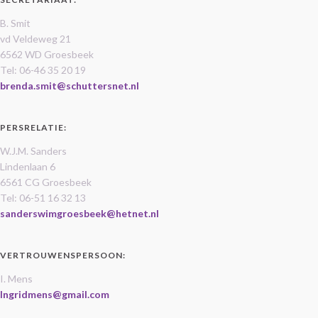
B. Smit
vd Veldeweg 21
6562 WD Groesbeek
Tel: 06-46 35 20 19
brenda.smit@schuttersnet.nl
PERSRELATIE:
W.J.M. Sanders
Lindenlaan 6
6561 CG Groesbeek
Tel: 06-51 16 32 13
sanderswimgroesbeek@hetnet.nl
VERTROUWENSPERSOON:
I. Mens
Ingridmens@gmail.com