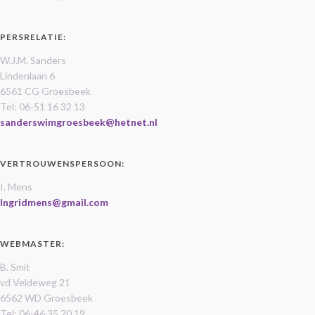
PERSRELATIE:
W.J.M. Sanders
Lindenlaan 6
6561 CG Groesbeek
Tel: 06-51 16 32 13
sanderswimgroesbeek@hetnet.nl
VERTROUWENSPERSOON:
I. Mens
Ingridmens@gmail.com
WEBMASTER:
B. Smit
vd Veldeweg 21
6562 WD Groesbeek
Tel: 06-46 35 20 19