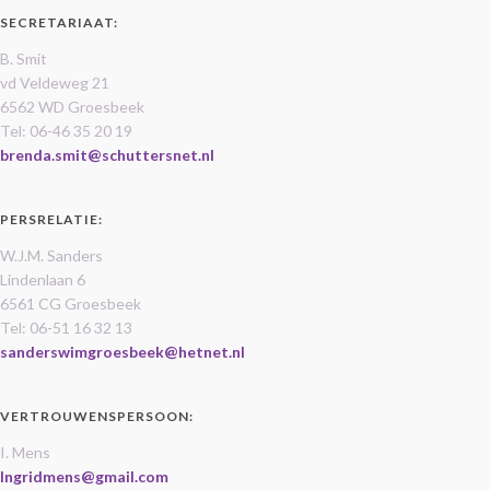
SECRETARIAAT:
B. Smit
vd Veldeweg 21
6562 WD Groesbeek
Tel: 06-46 35 20 19
brenda.smit@schuttersnet.nl
PERSRELATIE:
W.J.M. Sanders
Lindenlaan 6
6561 CG Groesbeek
Tel: 06-51 16 32 13
sanderswimgroesbeek@hetnet.nl
VERTROUWENSPERSOON:
I. Mens
Ingridmens@gmail.com