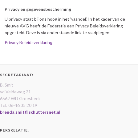
Privacy en gegevensbescherming
U privacy staat bij ons hoog in het ‘vaandel’. In het kader van de
nieuwe AVG heeft de Federatie een Privacy Beleidsverklaring
opgesteld. Deze is via onderstaande link te raadplegen:
Privacy Beleidsverklaring
SECRETARIAAT:
B. Smit
vd Veldeweg 21
6562 WD Groesbeek
Tel: 06-46 35 20 19
brenda.smit@schuttersnet.nl
PERSRELATIE: