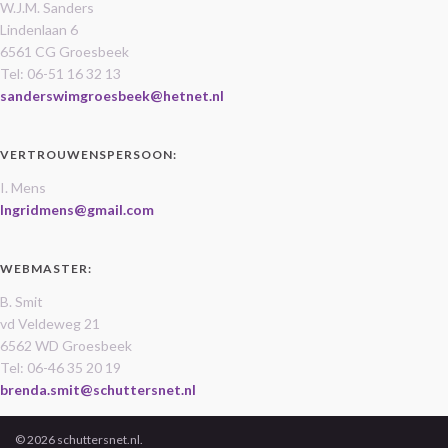
W.J.M. Sanders
Lindenlaan 6
6561 CG Groesbeek
Tel: 06-51 16 32 13
sanderswimgroesbeek@hetnet.nl
VERTROUWENSPERSOON:
I. Mens
Ingridmens@gmail.com
WEBMASTER:
B. Smit
vd Veldeweg 21
6562 WD Groesbeek
Tel: 06-46 35 20 19
brenda.smit@schuttersnet.nl
© 2026 schuttersnet.nl.