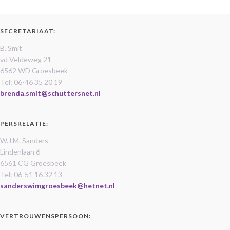
SECRETARIAAT:
B. Smit
vd Veldeweg 21
6562 WD Groesbeek
Tel: 06-46 35 20 19
brenda.smit@schuttersnet.nl
PERSRELATIE:
W.J.M. Sanders
Lindenlaan 6
6561 CG Groesbeek
Tel: 06-51 16 32 13
sanderswimgroesbeek@hetnet.nl
VERTROUWENSPERSOON: