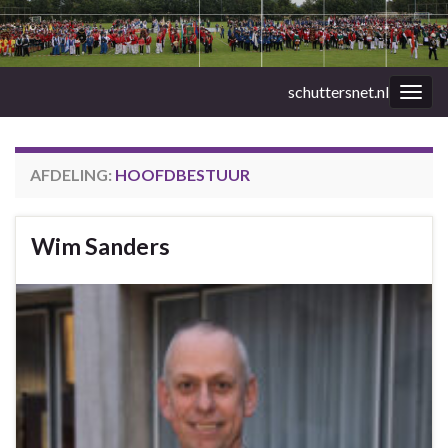
schuttersnet.nl
Togg
navig
AFDELING:
HOOFDBESTUUR
Wim Sanders