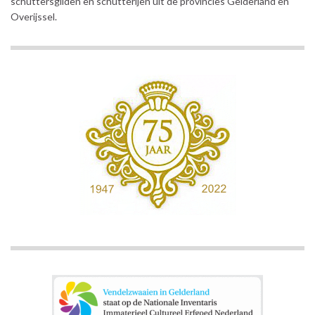
schuttersgilden en schutterijen uit de provincies Gelderland en
Overijssel.