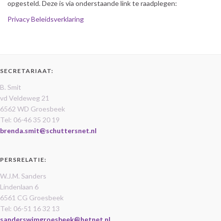
opgesteld. Deze is via onderstaande link te raadplegen:
Privacy Beleidsverklaring
SECRETARIAAT:
B. Smit
vd Veldeweg 21
6562 WD Groesbeek
Tel: 06-46 35 20 19
brenda.smit@schuttersnet.nl
PERSRELATIE:
W.J.M. Sanders
Lindenlaan 6
6561 CG Groesbeek
Tel: 06-51 16 32 13
sanderswimgroesbeek@hetnet.nl