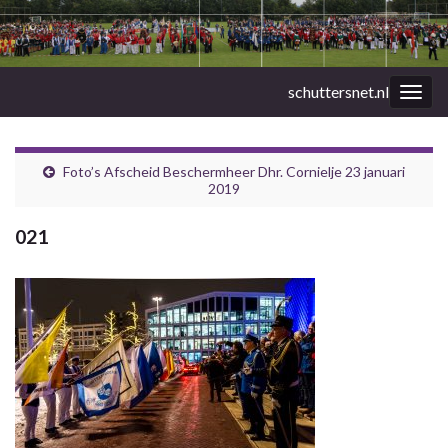
schuttersnet.nl
Togg
navig
Foto’s Afscheid Beschermheer Dhr. Cornielje 23 januari
2019
021