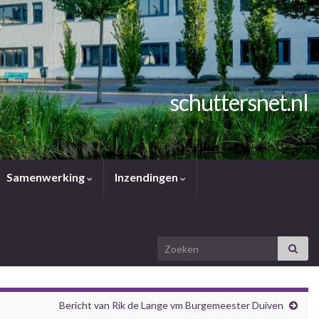
schuttersnet.nl
Samenwerking
Inzendingen
Search for:
Bericht van Rik de Lange vm Burgemeester Duiven