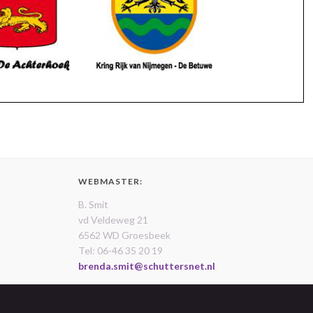
WEBMASTER:
B. Smit
vd Veldeweg 21
6562 WD Groesbeek
Tel: 06-46 35 20 19
brenda.smit@schuttersnet.nl