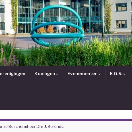
erenigingen
Koningen
Evenementen
E.G.S.
 onze Beschermheer Dhr J. Berends.