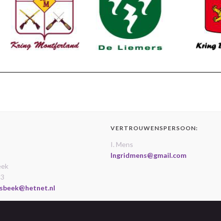
VERTROUWENSPERSOON:
I. Mens
Ingridmens@gmail.com
eek
13
sbeek@hetnet.nl