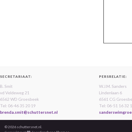
SECRETARIAAT:
PERSRELATIE:
B. Smit
W.J.M. Sanders
vd Veldeweg 21
Lindenlaan 6
6562 WD Groesbeek
6561 CG Groesb
Tel: 06-46 35 20 19
Tel: 06-51 16 32 
brenda.smit@schuttersnet.nl
sanderswimgroe
© 2026 schuttersnet.nl.