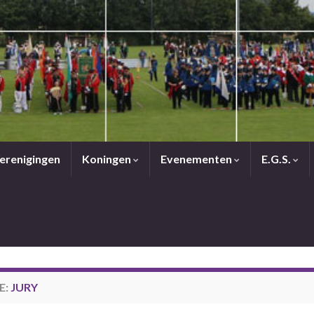
erenigingen
Koningen
Evenementen
E.G.S.
E:
JURY