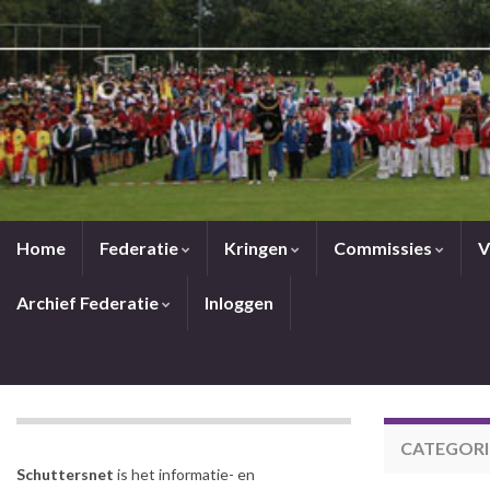
Home
Federatie
Kringen
Commissies
V
Archief Federatie
Inloggen
CATEGORI
Schuttersnet
is het informatie- en