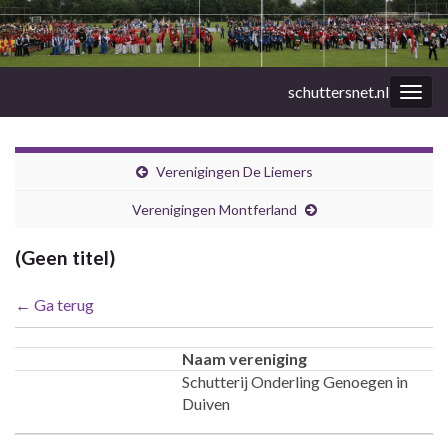
schuttersnet.nl
Togg
navig
Verenigingen De Liemers
Verenigingen Montferland
(Geen titel)
← Ga terug
Naam vereniging
Schutterij Onderling Genoegen in
Duiven