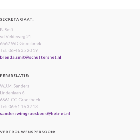
SECRETARIAAT:
B. Smit
vd Veldeweg 21
6562 WD Groesbeek
Tel: 06-46 35 20 19
brenda.smit@schuttersnet.nl
PERSRELATIE:
W.J.M. Sanders
Lindenlaan 6
6561 CG Groesbeek
Tel: 06-51 16 32 13
sanderswimgroesbeek@hetnet.nl
VERTROUWENSPERSOON: