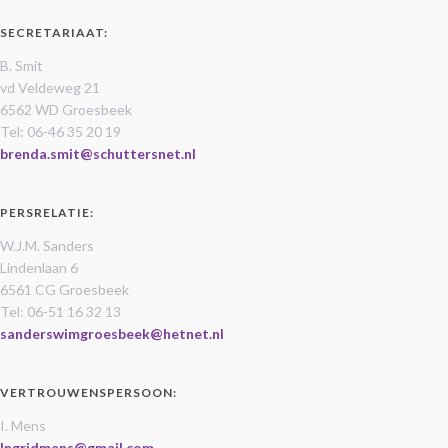
SECRETARIAAT:
B. Smit
vd Veldeweg 21
6562 WD Groesbeek
Tel: 06-46 35 20 19
brenda.smit@schuttersnet.nl
PERSRELATIE:
W.J.M. Sanders
Lindenlaan 6
6561 CG Groesbeek
Tel: 06-51 16 32 13
sanderswimgroesbeek@hetnet.nl
VERTROUWENSPERSOON:
I. Mens
Ingridmens@gmail.com