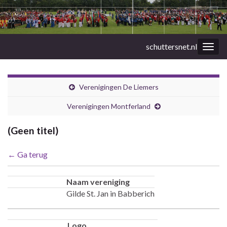
schuttersnet.nl
Togg
navig
Verenigingen De Liemers
Verenigingen Montferland
(Geen titel)
← Ga terug
Naam vereniging
Gilde St. Jan in Babberich
Logo