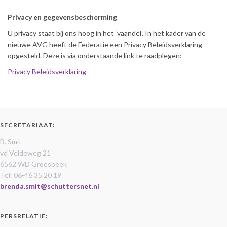
Privacy en gegevensbescherming
U privacy staat bij ons hoog in het ‘vaandel’. In het kader van de
nieuwe AVG heeft de Federatie een Privacy Beleidsverklaring
opgesteld. Deze is via onderstaande link te raadplegen:
Privacy Beleidsverklaring
SECRETARIAAT:
B. Smit
vd Veldeweg 21
6562 WD Groesbeek
Tel: 06-46 35 20 19
brenda.smit@schuttersnet.nl
PERSRELATIE: