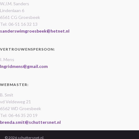
W.J.M. Sanders
Lindenlaan 6
6561 CG Groesbeek
Tel: 06-51 16 32 13
sanderswimgroesbeek@hetnet.nl
VERTROUWENSPERSOON:
I. Mens
Ingridmens@gmail.com
WEBMASTER:
B. Smit
vd Veldeweg 21
6562 WD Groesbeek
Tel: 06-46 35 20 19
brenda.smit@schuttersnet.nl
© 2026 schuttersnet.nl.