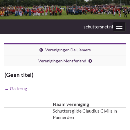
schuttersnet.nl
Togg
navig
Verenigingen De Liemers
Verenigingen Montferland
(Geen titel)
← Ga terug
Naam vereniging
Schuttersgilde Claudius Civilis in
Pannerden