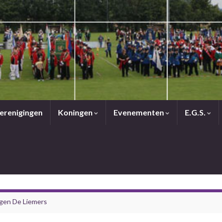
erenigingen
Koningen
Evenementen
E.G.S.
gen De Liemers