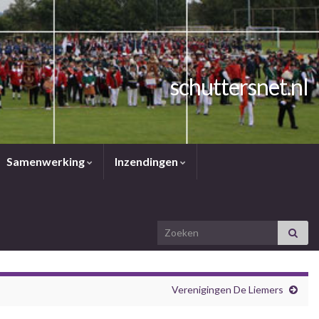
schuttersnet.nl
Samenwerking
Inzendingen
Search for:
Verenigingen De Liemers