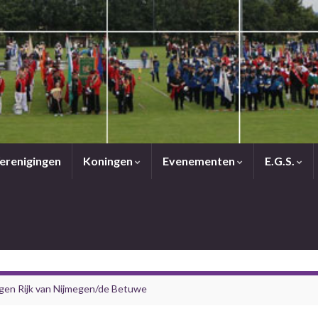
erenigingen
Koningen
Evenementen
E.G.S.
gen Rijk van Nijmegen/de Betuwe