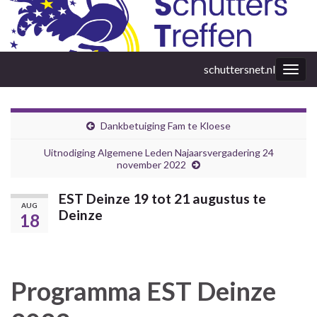
schuttersnet.nl
Togg
navig
Dankbetuiging Fam te Kloese
Uitnodiging Algemene Leden Najaarsvergadering 24
november 2022
EST Deinze 19 tot 21 augustus te
AUG
Deinze
18
Programma EST Deinze