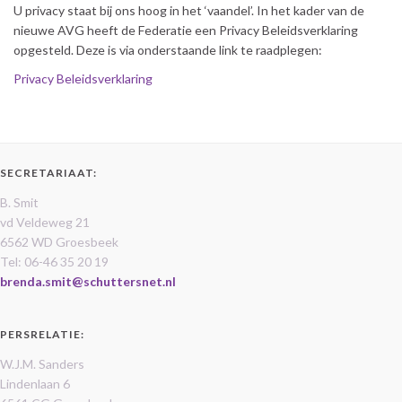
U privacy staat bij ons hoog in het ‘vaandel’. In het kader van de
nieuwe AVG heeft de Federatie een Privacy Beleidsverklaring
opgesteld. Deze is via onderstaande link te raadplegen:
Privacy Beleidsverklaring
SECRETARIAAT:
B. Smit
vd Veldeweg 21
6562 WD Groesbeek
Tel: 06-46 35 20 19
brenda.smit@schuttersnet.nl
PERSRELATIE:
W.J.M. Sanders
Lindenlaan 6