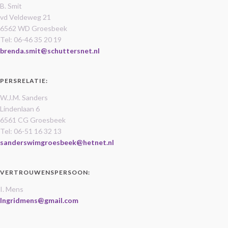
B. Smit
vd Veldeweg 21
6562 WD Groesbeek
Tel: 06-46 35 20 19
brenda.smit@schuttersnet.nl
PERSRELATIE:
W.J.M. Sanders
Lindenlaan 6
6561 CG Groesbeek
Tel: 06-51 16 32 13
sanderswimgroesbeek@hetnet.nl
VERTROUWENSPERSOON:
I. Mens
Ingridmens@gmail.com