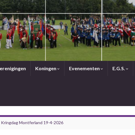
erenigingen
Koningen
Evenementen
E.G.S.
 Kringdag Montferland 19-4-2026