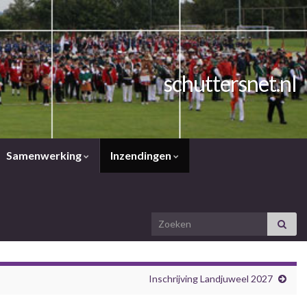
schuttersnet.nl
Samenwerking
Inzendingen
Search for:
Inschrijving Landjuweel 2027