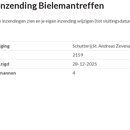
 inzending Bielemantreffen
le inzendingen zien en je eigen inzending wijzigen (tot sluitingsdatu
ging
Schutterij St. Andreas Zeven
D
2159
zigd
28-12-2025
emannen
4