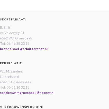
SECRETARIAAT:
B. Smit
vd Veldeweg 21
6562 WD Groesbeek
Tel: 06-46 35 20 19
brenda.smit@schuttersnet.nl
PERSRELATIE:
W.J.M. Sanders
Lindenlaan 6
6561 CG Groesbeek
Tel: 06-51 16 32 13
sanderswimgroesbeek@hetnet.nl
VERTROUWENSPERSOON: