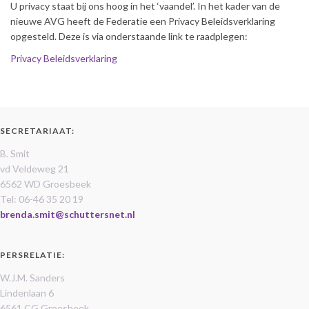
U privacy staat bij ons hoog in het ‘vaandel’. In het kader van de
nieuwe AVG heeft de Federatie een Privacy Beleidsverklaring
opgesteld. Deze is via onderstaande link te raadplegen:
Privacy Beleidsverklaring
SECRETARIAAT:
B. Smit
vd Veldeweg 21
6562 WD Groesbeek
Tel: 06-46 35 20 19
brenda.smit@schuttersnet.nl
PERSRELATIE:
W.J.M. Sanders
Lindenlaan 6
6561 CG Groesbeek