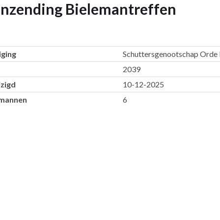
 inzending Bielemantreffen
ging
Schuttersgenootschap Orde E
D
2039
zigd
10-12-2025
emannen
6