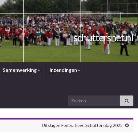
schuttersnet.nl
Samenwerking
Inzendingen
Search for:
Uitslagen Federatieve Schuttersdag 2025