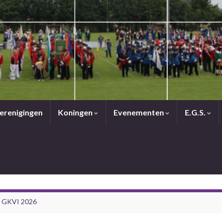
erenigingen
Koningen
Evenementen
E.G.S.
g GKVI 2026