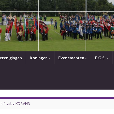
erenigingen
Koningen
Evenementen
E.G.S.
g kringdag KDRVNB