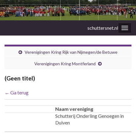
schuttersnet.nl
Togg
navig
Verenigingen Kring Rijk van Nijmegen/de Betuwe
Verenigingen Kring Montferland
(Geen titel)
← Ga terug
Naam vereniging
Schutterij Onderling Genoegen in
Duiven