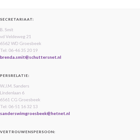
SECRETARIAAT:
B. Smit
vd Veldeweg 21
6562 WD Groesbeek
Tel: 06-46 35 20 19
brenda.smit@schuttersnet.nl
PERSRELATIE:
W.J.M. Sanders
Lindenlaan 6
6561 CG Groesbeek
Tel: 06-51 16 32 13
sanderswimgroesbeek@hetnet.nl
VERTROUWENSPERSOON: