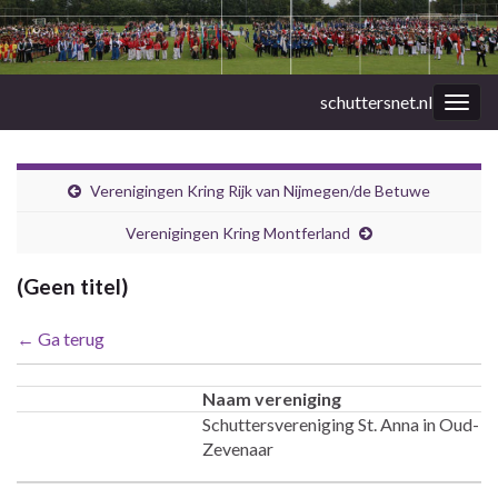
schuttersnet.nl
Togg
navig
Verenigingen Kring Rijk van Nijmegen/de Betuwe
Verenigingen Kring Montferland
(Geen titel)
← Ga terug
Naam vereniging
Schuttersvereniging St. Anna in Oud-
Zevenaar