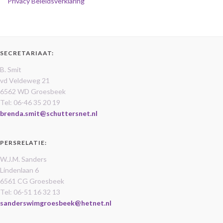
Privacy Beleidsverklaring
SECRETARIAAT:
B. Smit
vd Veldeweg 21
6562 WD Groesbeek
Tel: 06-46 35 20 19
brenda.smit@schuttersnet.nl
PERSRELATIE:
W.J.M. Sanders
Lindenlaan 6
6561 CG Groesbeek
Tel: 06-51 16 32 13
sanderswimgroesbeek@hetnet.nl