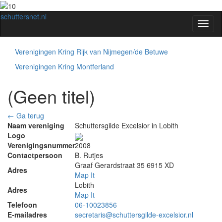
schuttersnet.nl
Toggl
naviga
Verenigingen Kring Rijk van Nijmegen/de Betuwe
Verenigingen Kring Montferland
(Geen titel)
← Ga terug
Naam vereniging
Schuttersgilde Excelsior in Lobith
Logo
Verenigingsnummer
2008
Contactpersoon
B. Rutjes
Graaf Gerardstraat 35 6915 XD
Adres
Map It
Lobith
Adres
Map It
Telefoon
06-10023856
E-mailadres
secretaris@schuttersgilde-excelsior.nl