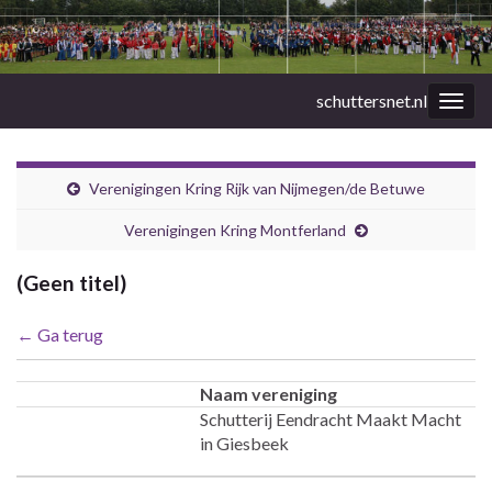
schuttersnet.nl
Togg
navig
Verenigingen Kring Rijk van Nijmegen/de Betuwe
Verenigingen Kring Montferland
(Geen titel)
← Ga terug
Naam vereniging
Schutterij Eendracht Maakt Macht
in Giesbeek