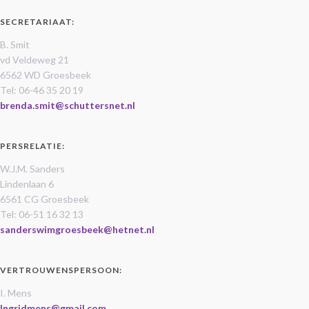
SECRETARIAAT:
B. Smit
vd Veldeweg 21
6562 WD Groesbeek
Tel: 06-46 35 20 19
brenda.smit@schuttersnet.nl
PERSRELATIE:
W.J.M. Sanders
Lindenlaan 6
6561 CG Groesbeek
Tel: 06-51 16 32 13
sanderswimgroesbeek@hetnet.nl
VERTROUWENSPERSOON:
I. Mens
Ingridmens@gmail.com