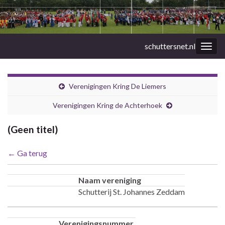
schuttersnet.nl
Togg
navig
Verenigingen Kring De Liemers
Verenigingen Kring de Achterhoek
(Geen titel)
← Ga terug
Naam vereniging
Schutterij St. Johannes Zeddam
Verenigingsnummer