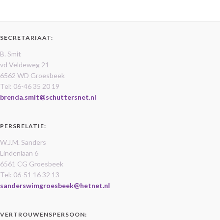
SECRETARIAAT:
B. Smit
vd Veldeweg 21
6562 WD Groesbeek
Tel: 06-46 35 20 19
brenda.smit@schuttersnet.nl
PERSRELATIE:
W.J.M. Sanders
Lindenlaan 6
6561 CG Groesbeek
Tel: 06-51 16 32 13
sanderswimgroesbeek@hetnet.nl
VERTROUWENSPERSOON: