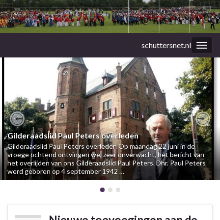
schuttersnet.nl
Togg
navig
Previous
Nex
Gilderaadslid Paul Peters overleden
Gilderaadslid Paul Peters overleden Op maandag 22 juni in de
vroege ochtend ontvingen we, zeer onverwacht, het bericht van
het overlijden van ons Gilderaadslid Paul Peters. Dhr. Paul Peters
werd geboren op 4 september 1942 …
Nieuwe toevoegingen aan de