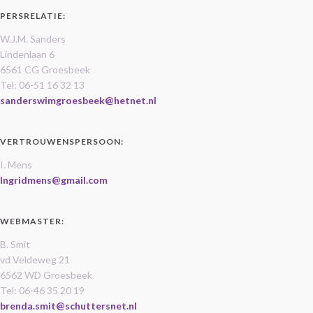
PERSRELATIE:
W.J.M. Sanders
Lindenlaan 6
6561 CG Groesbeek
Tel: 06-51 16 32 13
sanderswimgroesbeek@hetnet.nl
VERTROUWENSPERSOON:
I. Mens
Ingridmens@gmail.com
WEBMASTER:
B. Smit
vd Veldeweg 21
6562 WD Groesbeek
Tel: 06-46 35 20 19
brenda.smit@schuttersnet.nl