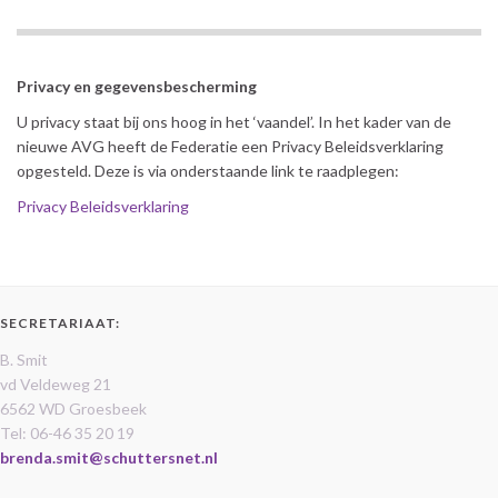
Privacy en gegevensbescherming
U privacy staat bij ons hoog in het ‘vaandel’. In het kader van de
nieuwe AVG heeft de Federatie een Privacy Beleidsverklaring
opgesteld. Deze is via onderstaande link te raadplegen:
Privacy Beleidsverklaring
SECRETARIAAT:
B. Smit
vd Veldeweg 21
6562 WD Groesbeek
Tel: 06-46 35 20 19
brenda.smit@schuttersnet.nl