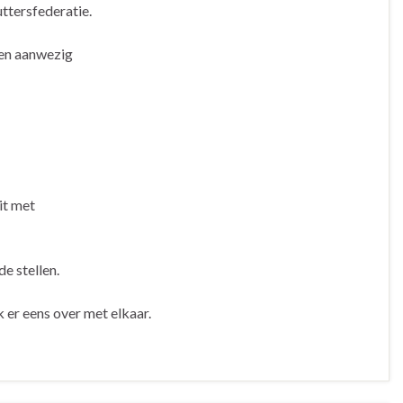
uttersfederatie.
ten aanwezig
it met
e stellen.
k er eens over met elkaar.