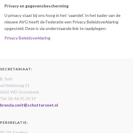
Privacy en gegevensbescherming
U privacy staat bij ons hoog in het ‘vaandel’. In het kader van de
nieuwe AVG heeft de Federatie een Privacy Beleidsverklaring
opgesteld. Deze is via onderstaande link te raadplegen:
Privacy Beleidsverklaring
SECRETARIAAT:
B. Smit
vd Veldeweg 21
6562 WD Groesbeek
Tel: 06-46 35 20 19
brenda.smit@schuttersnet.nl
PERSRELATIE:
W.J.M. Sanders