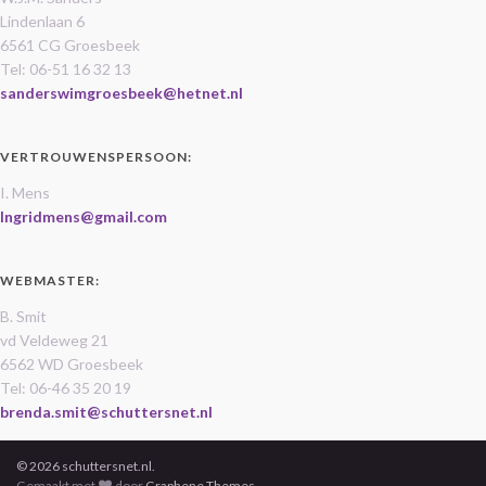
Lindenlaan 6
6561 CG Groesbeek
Tel: 06-51 16 32 13
sanderswimgroesbeek@hetnet.nl
VERTROUWENSPERSOON:
I. Mens
Ingridmens@gmail.com
WEBMASTER:
B. Smit
vd Veldeweg 21
6562 WD Groesbeek
Tel: 06-46 35 20 19
brenda.smit@schuttersnet.nl
© 2026 schuttersnet.nl.
Gemaakt met
door
Graphene Themes
.